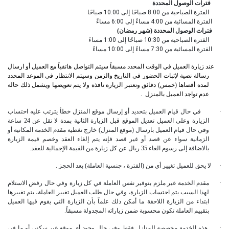
فترات الوصول المحددة
الفترة الصباحية من 8:00 صباحًا إلى 10:00 صباحًا
الفترة المسائية من 4:00 مساءً إلى 6:00 مساءً
فترات الوصول المحددة (شهر رمضان)
الفترة الصباحية من 10:30 صباحًا إلى 1:00 مساءً
الفترة المسائية من 7:30 مساءً إلى 10:00 مساءً
عند زيارة العميل في الوقت المحدد مسبقاً سيتم التواصل هاتفياً مع العميل أو ارسال
رسالة نصية لإثبات الحضور في التاريخ والزمن وسيتم الانتظار في الموعد المحدد
لمدة أقصاها (خمس) دقائق وتعتبر الزيارة نافذة ولا يتم تعويضها ويشمل ذلك حالة
عدم تواجد العميل بالمنزل
.
·
في حال قيام العميل بتحديد أو إرسال موقع المنزل خطأ يترتب عليه احتساب
الزيارة وعلى العميل تعديل الموقع قبل الزيارة الثانية بمدة لا تقل عن 24 ساعة
وفي حال قيام العميل بارسال (موقع المنزل) خارج تغطية مقدم الخدمة المكانية أو
الزمانية سواء عن قصد أو غير قصد فإنه يتم إلغاء العقد وخصم قيمة الزيارة
بالاضافة إلى رسوم الغاء 35 ريال عن كل زيارة من القيمة الإجمالية للعقد.
·
لا يحق للعميل تغيير أي من (الفترة ، جنسية العاملة) بعد الحجز .
·
مقدم الخدمة غير ملزم بتوفير نفس العاملة في كل زيارة وفي حال رفض الاستلام
لهذا السبب يتم احتساب الزيارة، وفي حال طلب العميل تغيير العاملة، يتم تغييرها
ابتداء من الزيارة اللاحقة ما أمكن ذلك علماً بأن الزيارة التي يقوم فيها العميل
بتقييم العاملة تكون محسوبة ضمن زياراته المجدولة مسبقاً.
·
هذه الخدمة مخصصة للمنازل فقط وفي حال وجود أي موقع غير سكني أو ما في